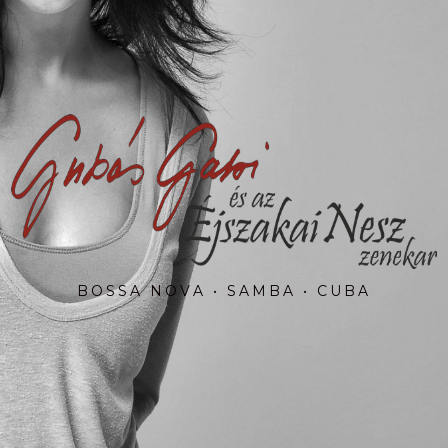
S
A
M
B
A
•
C
U
B
A
•
N
O
V
A
B
O
S
S
A