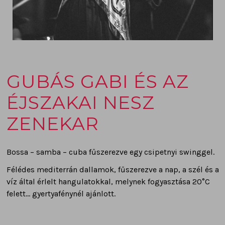
GUBÁS GABI ÉS AZ
ÉJSZAKAI NESZ
ZENEKAR
Bossa – samba – cuba fűszerezve egy csipetnyi swinggel.
Félédes mediterrán dallamok, fűszerezve a nap, a szél és a
víz által érlelt hangulatokkal, melynek fogyasztása 20°C
felett… gyertyafénynél ajánlott.