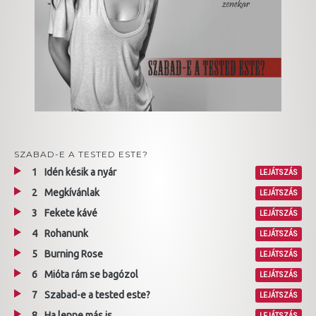
SZABAD-E A TESTED ESTE?
1
Idén késik a nyár
LEJÁTSZÁS
2
Megkívánlak
LEJÁTSZÁS
3
Fekete kávé
LEJÁTSZÁS
4
Rohanunk
LEJÁTSZÁS
5
Burning Rose
LEJÁTSZÁS
6
Mióta rám se bagózol
LEJÁTSZÁS
7
Szabad-e a tested este?
LEJÁTSZÁS
8
Ha lenne más is
LEJÁTSZÁS