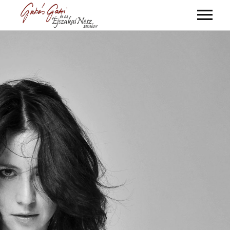
ALBUMOK
VIDEÓK
KONCERTEK
KÉPGALÉRIA
MŰSOROK
ZENEKAR
KAPCSOLAT