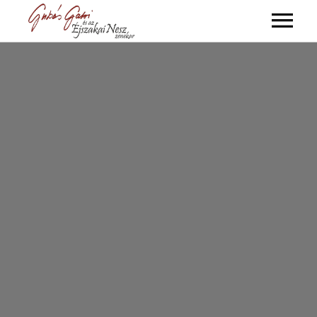
ALBUMOK
VIDEÓK
KONCERTEK
KÉPGALÉRIA
MŰSOROK
ZENEKAR
KAPCSOLAT