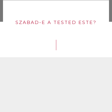
SZABAD-E A TESTED ESTE?
1
Idén késik a nyár
LEJÁTSZÁS
2
Megkívánlak
LEJÁTSZÁS
3
Fekete kávé
LEJÁTSZÁS
4
Rohanunk
LEJÁTSZÁS
5
Burning Rose
LEJÁTSZÁS
6
Mióta rám se bagózol
LEJÁTSZÁS
7
Szabad-e a tested este?
LEJÁTSZÁS