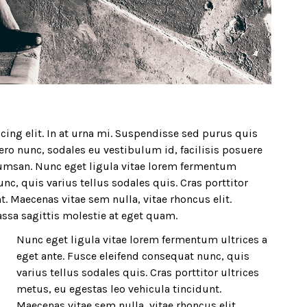
ing elit. In at urna mi. Suspendisse sed purus quis
bero nunc, sodales eu vestibulum id, facilisis posuere
umsan. Nunc eget ligula vitae lorem fermentum
nc, quis varius tellus sodales quis. Cras porttitor
t. Maecenas vitae sem nulla, vitae rhoncus elit.
ssa sagittis molestie at eget quam.
Nunc eget ligula vitae lorem fermentum ultrices a
eget ante. Fusce eleifend consequat nunc, quis
varius tellus sodales quis. Cras porttitor ultrices
metus, eu egestas leo vehicula tincidunt.
Maecenas vitae sem nulla, vitae rhoncus elit.