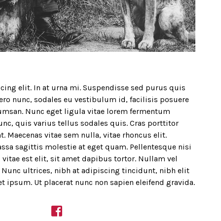
ing elit. In at urna mi. Suspendisse sed purus quis
bero nunc, sodales eu vestibulum id, facilisis posuere
umsan. Nunc eget ligula vitae lorem fermentum
nc, quis varius tellus sodales quis. Cras porttitor
t. Maecenas vitae sem nulla, vitae rhoncus elit.
ssa sagittis molestie at eget quam. Pellentesque nisi
 vitae est elit, sit amet dapibus tortor. Nullam vel
Nunc ultrices, nibh at adipiscing tincidunt, nibh elit
et ipsum. Ut placerat nunc non sapien eleifend gravida.