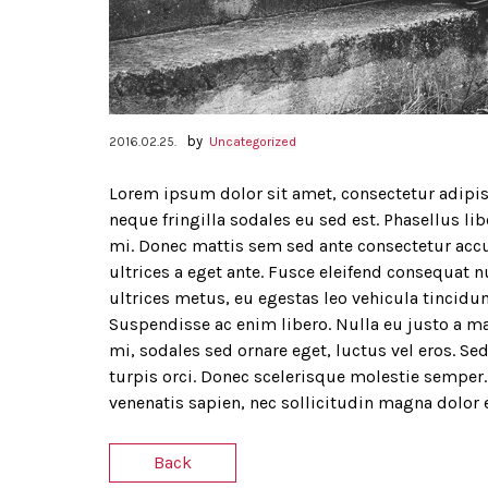
by
2016.02.25.
Uncategorized
Lorem ipsum dolor sit amet, consectetur adipisc
neque fringilla sodales eu sed est. Phasellus li
mi. Donec mattis sem sed ante consectetur acc
ultrices a eget ante. Fusce eleifend consequat nu
ultrices metus, eu egestas leo vehicula tincidun
Suspendisse ac enim libero. Nulla eu justo a ma
mi, sodales sed ornare eget, luctus vel eros. Sed
turpis orci. Donec scelerisque molestie semper. 
venenatis sapien, nec sollicitudin magna dolor 
Back